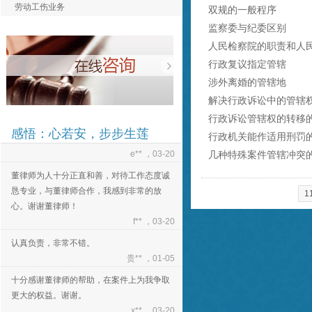
劳动工伤业务
双规的一般程序
认真负责，非常不错。
监察委与纪委区别
贵** ，01-05
人民检察院的职责和人
十分感谢董律师的帮助，在案件上为我争取
行政复议指定管辖
更大的权益。谢谢。
涉外离婚的管辖地
x** ，03-20
解决行政诉讼中的管辖
非常感谢董律师的帮助，祝董律师事业蒸蒸
行政诉讼管辖权的转移
日上！
感悟：心若安，步步生莲
行政机关能作适用刑罚
e** ，03-20
几种特殊案件管辖冲突
董律师为人十分正直和善，对待工作态度诚
恳专业，与董律师合作，我感到非常的放
1
心。谢谢董律师！
f** ，03-20
认真负责，非常不错。
贵** ，01-05
十分感谢董律师的帮助，在案件上为我争取
更大的权益。谢谢。
x** ，03-20