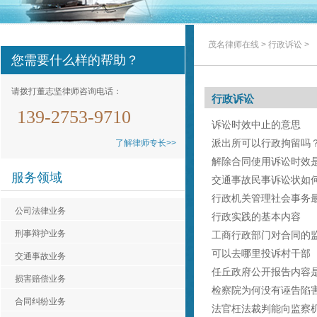
茂名律师在线
>
行政诉讼
>
您需要什么样的帮助？
请拨打董志坚律师咨询电话：
行政诉讼
139-2753-9710
诉讼时效中止的意思
派出所可以行政拘留吗
了解律师专长>>
解除合同使用诉讼时效
服务领域
交通事故民事诉讼状如
行政机关管理社会事务
公司法律业务
行政实践的基本内容
刑事辩护业务
工商行政部门对合同的
可以去哪里投诉村干部
交通事故业务
任丘政府公开报告内容
损害赔偿业务
检察院为何没有诬告陷
合同纠纷业务
法官枉法裁判能向监察