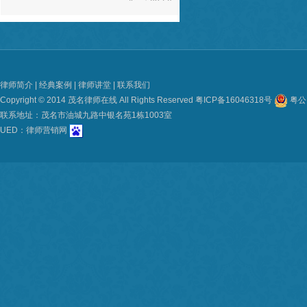
非常感谢董律师的帮助，祝董律师事业蒸蒸
日上！
e** ，03-20
董律师为人十分正直和善，对待工作态度诚
恳专业，与董律师合作，我感到非常的放
律师简介
|
经典案例
|
律师讲堂
|
联系我们
心。谢谢董律师！
Copyright © 2014 茂名律师在线 All Rights Reserved
粤ICP备16046318号
粤公网
f** ，03-20
联系地址：茂名市油城九路中银名苑1栋1003室
UED：
律师营销网