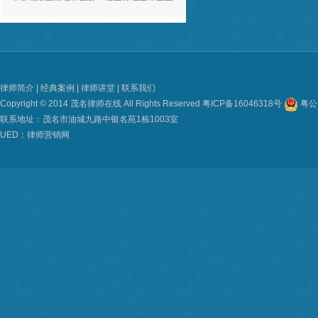
日上！
e** ，03-20
董律师为人十分正直和善，对待工作态度诚
恳专业，与董律师合作，我感到非常的放
心。谢谢董律师！
律师简介
|
经典案例
|
律师讲堂
|
联系我们
f** ，03-20
Copyright © 2014 茂名律师在线 All Rights Reserved
粤ICP备16046318号
粤公网
联系地址：茂名市油城九路中银名苑1栋1003室
UED：
律师营销网