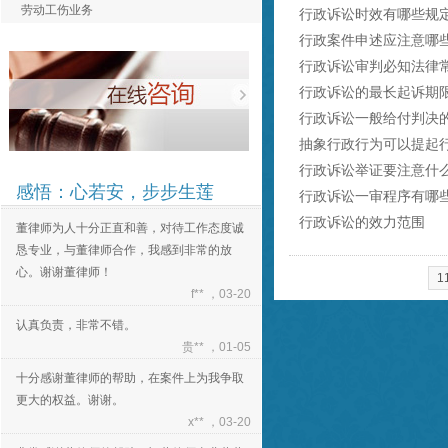
劳动工伤业务
行政诉讼时效有哪些规
认真负责，非常不错。
贵** ，01-05
行政案件申述应注意哪
行政诉讼审判必知法律
十分感谢董律师的帮助，在案件上为我争取
更大的权益。谢谢。
行政诉讼的最长起诉期
x** ，03-20
行政诉讼一般给付判决
非常感谢董律师的帮助，祝董律师事业蒸蒸
抽象行政行为可以提起
日上！
行政诉讼举证要注意什
e** ，03-20
感悟：心若安，步步生莲
行政诉讼一审程序有哪
董律师为人十分正直和善，对待工作态度诚
行政诉讼的效力范围
恳专业，与董律师合作，我感到非常的放
心。谢谢董律师！
1
f** ，03-20
认真负责，非常不错。
贵** ，01-05
十分感谢董律师的帮助，在案件上为我争取
更大的权益。谢谢。
x** ，03-20
非常感谢董律师的帮助，祝董律师事业蒸蒸