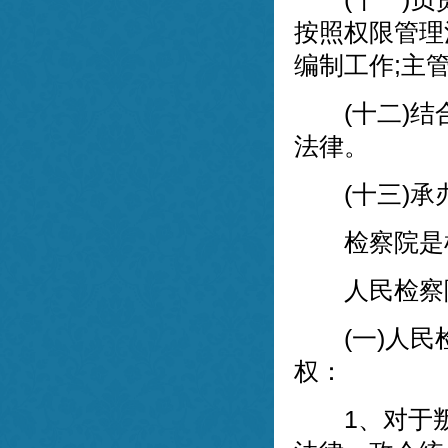
按照权限管理
编制工作;主
(十二)结合
法律。
(十三)承
检察院是
人民检察院
(一)人民检
权：
1、对于叛