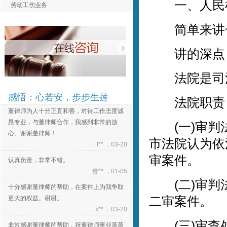
认真负责，非常不错。
一、人民检
劳动工伤业务
贵** ，01-05
简单来讲一
十分感谢董律师的帮助，在案件上为我争取
更大的权益。谢谢。
x** ，03-20
讲的深点
非常感谢董律师的帮助，祝董律师事业蒸蒸
法院是司法(
日上！
e** ，03-20
感悟：心若安，步步生莲
法院职责
董律师为人十分正直和善，对待工作态度诚
恳专业，与董律师合作，我感到非常的放
(一)审判法
心。谢谢董律师！
f** ，03-20
市法院认为依
认真负责，非常不错。
审案件。
贵** ，01-05
十分感谢董律师的帮助，在案件上为我争取
(二)审判法
更大的权益。谢谢。
二审案件。
x** ，03-20
非常感谢董律师的帮助，祝董律师事业蒸蒸
(三)审查处