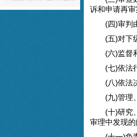
日上！
e** ，03-20
诉和申请再审
董律师为人十分正直和善，对待工作态度诚
(四)审判由
恳专业，与董律师合作，我感到非常的放
心。谢谢董律师！
(五)对下
f** ，03-20
(六)监督
(七)依法
(八)依法
(九)管理
(十)研究、
审理中发现的
(十一)负责