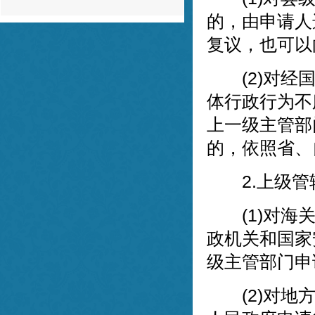
的，由申请人
董律师为人十分正直和善，对待工作态度诚
恳专业，与董律师合作，我感到非常的放
复议，也可以
心。谢谢董律师！
f** ，03-20
(2)对经国
体行政行为不
上一级主管部
的，依照省、
2.上级管
(1)对海关
政机关和国家
级主管部门申
(2)对地方