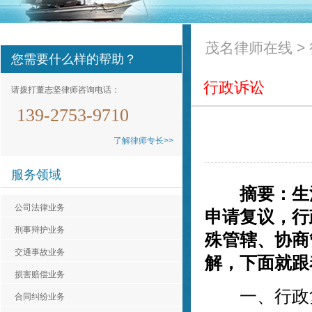
茂名律师在线
>
您需要什么样的帮助？
行政诉讼
请拨打董志坚律师咨询电话：
139-2753-9710
了解律师专长>>
服务领域
摘要：生活
公司法律业务
申请复议，行
刑事辩护业务
殊管辖、协商
交通事故业务
解，下面就跟
损害赔偿业务
认真负责，非常不错。
一、行政复
合同纠纷业务
贵** ，01-05