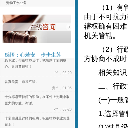
劳动工伤业务
（1）有管
十分感谢董律师的帮助，在案件上为我争取
更大的权益。谢谢。
由于不可抗力
x** ，03-20
辖权确有困难
非常感谢董律师的帮助，祝董律师事业蒸蒸
机关管辖。
日上！
e** ，03-20
（2）行政
董律师为人十分正直和善，对待工作态度诚
感悟：心若安，步步生莲
恳专业，与董律师合作，我感到非常的放
方协商不成时
心。谢谢董律师！
f** ，03-20
相关知识
认真负责，非常不错。
贵** ，01-05
二、行政
十分感谢董律师的帮助，在案件上为我争取
(一)一般
更大的权益。谢谢。
x** ，03-20
1.选择管
非常感谢董律师的帮助，祝董律师事业蒸蒸
日上！
(1)对县级
e** ，03-20