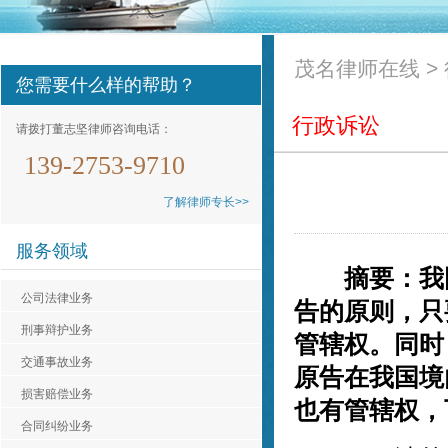
茂名律师在线
>
您需要什么样的帮助？
行政诉讼
请拨打董志坚律师咨询电话：
139-2753-9710
了解律师专长>>
服务领域
摘要：我国
公司法律业务
告的原则，只
刑事辩护业务
管辖权。同时
交通事故业务
原告在我国境
认真负责，非常不错。
损害赔偿业务
也有管辖权，
贵** ，01-05
合同纠纷业务
十分感谢董律师的帮助，在案件上为我争取