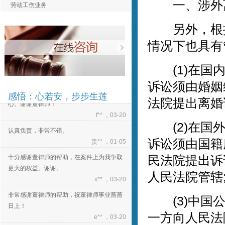
一、涉外离
劳动工伤业务
更大的权益。谢谢。
x** ，03-20
另外，根据
非常感谢董律师的帮助，祝董律师事业蒸蒸
情况下也具有
日上！
e** ，03-20
(1)在国内
董律师为人十分正直和善，对待工作态度诚
诉讼须由婚姻
恳专业，与董律师合作，我感到非常的放
感悟：心若安，步步生莲
心。谢谢董律师！
法院提出离婚
f** ，03-20
认真负责，非常不错。
(2)在国外
贵** ，01-05
诉讼须由国籍
十分感谢董律师的帮助，在案件上为我争取
民法院提出诉
更大的权益。谢谢。
x** ，03-20
人民法院管辖
非常感谢董律师的帮助，祝董律师事业蒸蒸
日上！
(3)中国公
e** ，03-20
一方向人民法
董律师为人十分正直和善，对待工作态度诚