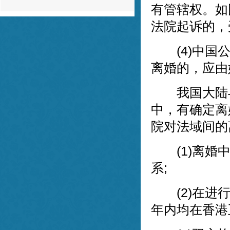
有管辖权。如
恳专业，与董律师合作，我感到非常的放
心。谢谢董律师！
法院起诉的，
f** ，03-20
(4)中国公
离婚的，应由
我国大陆与
中，有确定离
院对法域间的
(1)离婚中
系;
(2)在进行
年内均在香港