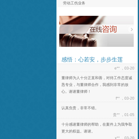
劳动工伤业务
认真负责，非常不错。
贵** ，01-05
十分感谢董律师的帮助，在案件上为我争取
更大的权益。谢谢。
x** ，03-20
非常感谢董律师的帮助，祝董律师事业蒸蒸
日上！
感悟：心若安，步步生莲
e** ，03-20
董律师为人十分正直和善，对待工作态度诚
恳专业，与董律师合作，我感到非常的放
心。谢谢董律师！
f** ，03-20
认真负责，非常不错。
贵** ，01-05
十分感谢董律师的帮助，在案件上为我争取
更大的权益。谢谢。
x** ，03-20