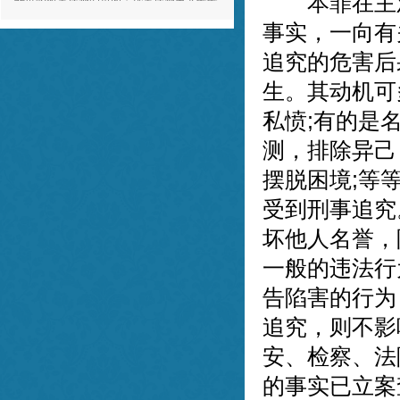
本罪在主观
日上！
e** ，03-20
事实，一向有
董律师为人十分正直和善，对待工作态度诚
追究的危害后
恳专业，与董律师合作，我感到非常的放
生。其动机可
心。谢谢董律师！
f** ，03-20
私愤;有的是
测，排除异己
摆脱困境;等
受到刑事追究
坏他人名誉，
一般的违法行
告陷害的行为
追究，则不影
安、检察、法
的事实已立案