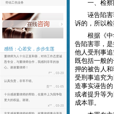
认真负责，非常不错。
一、检察院
劳动工伤业务
贵** ，01-05
诬告陷害罪
十分感谢董律师的帮助，在案件上为我争取
更大的权益。谢谢。
诉的，所以检
x** ，03-20
非常感谢董律师的帮助，祝董律师事业蒸蒸
根据《中华
日上！
告陷害罪，是
e** ，03-20
感悟：心若安，步步生莲
他人受刑事追
董律师为人十分正直和善，对待工作态度诚
恳专业，与董律师合作，我感到非常的放
既包括一般的
心。谢谢董律师！
押的被告人和
f** ，03-20
受刑事追究为
认真负责，非常不错。
贵** ，01-05
造事实诬告的
十分感谢董律师的帮助，在案件上为我争取
或者提升等为
更大的权益。谢谢。
成本罪。
x** ，03-20
非常感谢董律师的帮助，祝董律师事业蒸蒸