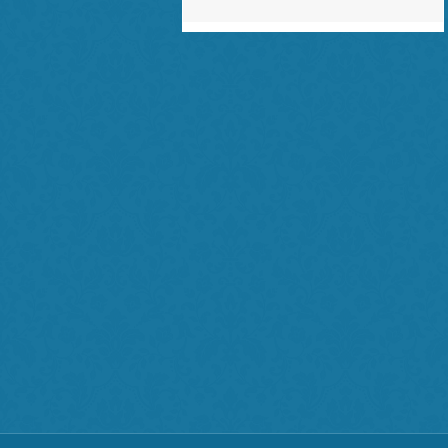
董律师为人十分正直和善，对待工作态度诚
恳专业，与董律师合作，我感到非常的放
心。谢谢董律师！
f** ，03-20