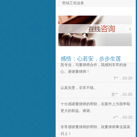
劳动工伤业务
十分感谢董律师的帮助，在案件上为我争取
更大的权益。谢谢。
x** ，03-20
非常感谢董律师的帮助，祝董律师事业蒸蒸
日上！
e** ，03-20
董律师为人十分正直和善，对待工作态度诚
感悟：心若安，步步生莲
恳专业，与董律师合作，我感到非常的放
心。谢谢董律师！
f** ，03-20
认真负责，非常不错。
贵** ，01-05
十分感谢董律师的帮助，在案件上为我争取
更大的权益。谢谢。
x** ，03-20
非常感谢董律师的帮助，祝董律师事业蒸蒸
日上！
e** ，03-20