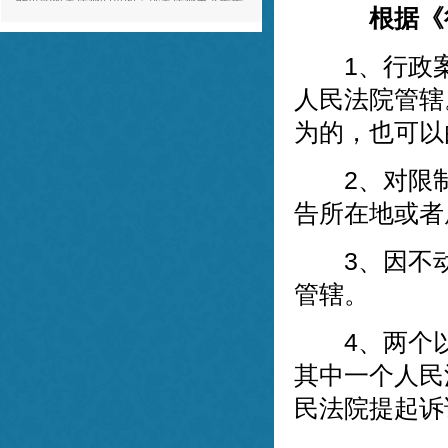
日上！
根据《
e** ，03-20
董律师为人十分正直和善，对待工作态度诚
1、行政案
恳专业，与董律师合作，我感到非常的放
人民法院管辖
心。谢谢董律师！
f** ，03-20
为的，也可以
2、对限制
告所在地或者
3、因不动
管辖。
4、两个以
其中一个人民
民法院提起诉