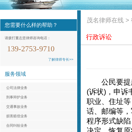
茂名律师在线
>
您需要什么样的帮助？
行政诉讼
请拨打董志坚律师咨询电话：
139-2753-9710
了解律师专长>>
服务领域
公民要提起
公司法律业务
(诉状)，申
刑事辩护业务
职业、住址等
交通事故业务
话、邮编等，
损害赔偿业务
程序形式缺陷
合同纠纷业务
决定、恢复原