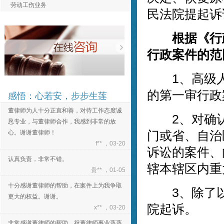
认真负责，非常不错。
劳动工伤业务
民法院提起诉
贵** ，01-05
十分感谢董律师的帮助，在案件上为我争取
根据《行
更大的权益。谢谢。
x** ，03-20
行政案件的范
非常感谢董律师的帮助，祝董律师事业蒸蒸
1、高级人
日上！
e** ，03-20
的第一审行政
感悟：心若安，步步生莲
董律师为人十分正直和善，对待工作态度诚
恳专业，与董律师合作，我感到非常的放
2、对确认
心。谢谢董律师！
门或省、自治
f** ，03-20
诉讼的案件、
认真负责，非常不错。
贵** ，01-05
辖本辖区内重
十分感谢董律师的帮助，在案件上为我争取
更大的权益。谢谢。
3、除了以
x** ，03-20
院起诉。
非常感谢董律师的帮助，祝董律师事业蒸蒸